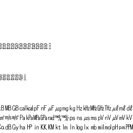
㏳
㏴
㏵
㏶
㏷
㏸
㏹
㏺
㏻
㏼
㏽
㏾
㍫
㍬
㍭
㍮
㍯
㍰
㎅
㎆
㎇
㎈
㎉
㎊
㎋
㎌
㎍
㎎
㎏
㎐
㎑
㎒
㎓
㎔
㎕
㎖
㎗
㎦
㎧
㎨
㎩
㎪
㎫
㎬
㎭
㎮
㎯
㎰
㎱
㎲
㎳
㎴
㎵
㎶
㎷
㎸
㏇
㏈
㏉
㏊
㏋
㏌
㏍
㏎
㏏
㏐
㏑
㏒
㏓
㏔
㏕
㏖
㏗
㏘
㏙