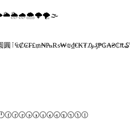

🌥
🌦
🌧
🌨
🌩
🌪
🌫
圆
圓
ﭐ
₠
₡
₢
₣
₤
₥
₦
₧
₨
₩
₪
₫
€
₭
₮
₯
₰
₱
₲
₳
₴
₵
₶
₷
🕛
🕜
🕝
🕞
🕟
🕠
🕡
🕢
🕣
🕤
🕥
🕦
🕧