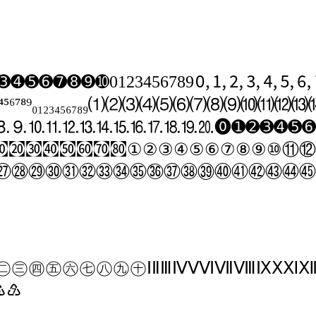
➌
➍
➎
➏
➐
➑
➒
➓
0
1
2
3
4
5
6
7
8
9
🄁
🄂
🄃
🄄
🄅
🄆
🄇
⁴
⁵
⁶
⁷
⁸
⁹
₀
₁
₂
₃
₄
₅
₆
₇
₈
₉
⑴
⑵
⑶
⑷
⑸
⑹
⑺
⑻
⑼
⑽
⑾
⑿
⒀
⒏
⒐
⒑
⒒
⒓
⒔
⒕
⒖
⒗
⒘
⒙
⒚
⒛
🄌
➊
➋
➌
➍
➎
➏
㉈
㉉
㉊
㉋
㉌
㉍
㉎
㉏
①
②
③
④
⑤
⑥
⑦
⑧
⑨
⑩
⑪
⑫
㉗
㉘
㉙
㉚
㉛
㉜
㉝
㉞
㉟
㊱
㊲
㊳
㊴
㊵
㊶
㊷
㊸
㊹
㊺
㊁
㊂
㊃
㊄
㊅
㊆
㊇
㊈
㊉
Ⅰ
Ⅱ
Ⅲ
Ⅳ
Ⅴ
Ⅵ
Ⅶ
Ⅷ
Ⅸ
Ⅹ
Ⅺ
♸
♹