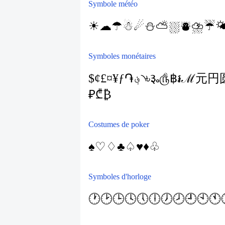
Symbole météo
☀
☁
☂
☃
☄
⛄
⛅
⛆
⛇
⛈
☔

Symboles monétaires
$
¢
£
¤
¥
ƒ
֏
؋
৲
৳
૱
௹
฿
៛
ℳ
元
円
₽
₾
₿
Costumes de poker
♠
♡
♢
♣
♤
♥
♦
♧
Symboles d'horloge
🕐
🕑
🕒
🕓
🕔
🕕
🕖
🕗
🕘
🕙
🕚