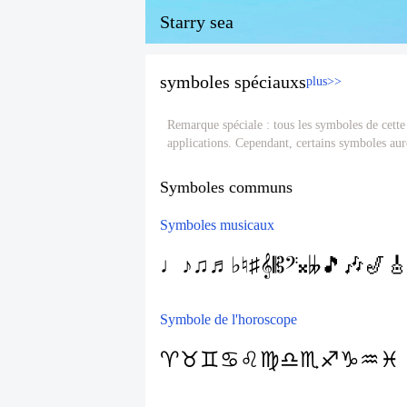
Starry sea
symboles spéciauxs
plus>>
Remarque spéciale : tous les symboles de cette
applications. Cependant, certains symboles auro
Symboles communs
Symboles musicaux
♩
♪
♫
♬
♭
♮
♯
𝄞
𝄡
𝄢
𝄪
𝄫
🎵
🎶
🎷

Symbole de l'horoscope
♈
♉
♊
♋
♌
♍
♎
♏
♐
♑
♒
♓