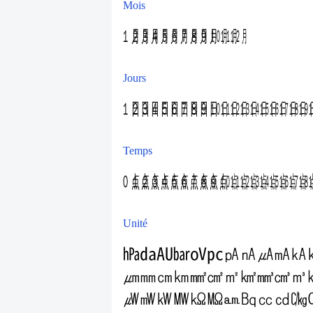
Mois
㋀
㋁
㋂
㋃
㋄
㋅
㋆
㋇
㋈
㋉
㋊
㋋
Jours
㏠
㏡
㏢
㏣
㏤
㏥
㏦
㏧
㏨
㏩
㏪
㏫
㏬
㏭
㏮
㏯
㏰
㏱
㏲
Temps
㍘
㍙
㍚
㍛
㍜
㍝
㍞
㍟
㍠
㍡
㍢
㍣
㍤
㍥
㍦
㍧
㍨
㍩
㍪
Unité
㍱
㍲
㍳
㍴
㍵
㍶
㎀
㎁
㎂
㎃
㎄
㎛
㎜
㎝
㎞
㎟
㎠
㎡
㎢
㎣
㎤
㎥
㎼
㎽
㎾
㎿
㏀
㏁
㏂
㏃
㏄
㏅
㏆