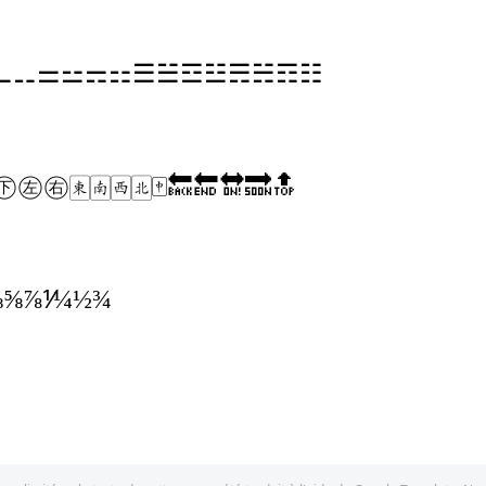
⚊
⚋
⚌
⚍
⚎
⚏
☰
☱
☲
☳
☴
☵
☶
☷
㊦
㊧
㊨
🀀
🀁
🀂
🀃
🀄
🔙
🔚
🔛
🔜
🔝
⅜
⅝
⅞
⅟
¼
½
¾