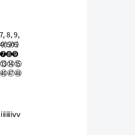
🄈
🄉
🄊
⒁
⒂
⒃
➐
➑
➒
⑬
⑭
⑮
㊻
㊼
㊽
Ⅻ
ⅰ
ⅱ
ⅲ
ⅳ
ⅴ