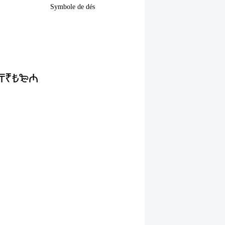
Symbole de dés
₸
₹
₺
₻
₼