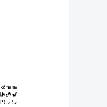
㎘
㎙
㎚
㎹
㎺
㎻
㏚
㏛
㏜