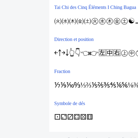
Tai Chi des Cinq Éléments I Ching Bagua
㈫
㈬
㈭
㈮
㈯
㊋
㊌
㊍
㊎
㊏
☯
Direction et position
￩
￪
￫
￬
👆
👇
👈
👉
🈬
🈭
🈮
㊤
㊥
Fraction
⅐
⅑
⅒
↉
⅓
⅔
⅕
⅖
⅗
⅘
⅙
⅚
⅛
Symbole de dés
⚀
⚁
⚂
⚃
⚄
⚅