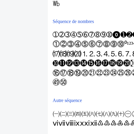
㏝
Séquence de nombres
➀
➁
➂
➃
➄
➅
➆
➇
➈
➉
⓿
➊
➋
⓵
⓶
⓷
⓸
⓹
⓺
⓻
⓼
⓽
⓾
⁰
¹
²
³
⒄
⒅
⒆
⒇
⒈
⒉
⒊
⒋
⒌
⒍
⒎
➓
⓫
⓬
⓭
⓮
⓯
⓰
⓱
⓲
⓳
⓴
⑯
⑰
⑱
⑲
⑳
㉑
㉒
㉓
㉔
㉕
㉖
㊾
㊿
Autre séquence
㈠
㈡
㈢
㈣
㈤
㈥
㈦
㈧
㈨
㈩
㊀
ⅵ
ⅶ
ⅷ
ⅸ
ⅹ
ⅺ
ⅻ
♳
♴
♵
♶
♷